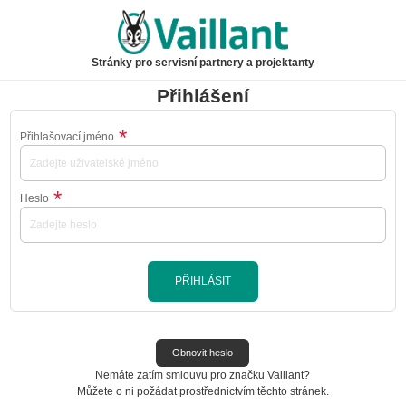
Stránky pro servisní partnery a projektanty
Přihlášení
Přihlašovací jméno
Heslo
PŘIHLÁSIT
Obnovit heslo
Nemáte zatím smlouvu pro značku
Vaillant
?
Můžete o ni požádat prostřednictvím těchto stránek.